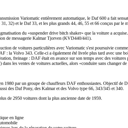
transmission Variomatic entièrement automatique, le Daf 600 a fait sens
31, 32) et le Daf 33, et les plus grands 44, 46, 55 et 66 conçus par le ma
gmatisation du «suspender drive bitch shaker» que la voiture a acquise. 
camion de messagerie Kalmar Tjorven (KVD440/441).
uction de voitures particulières avec Variomatic s'est poursuivie comm
AF : la Volvo 343. Celle-ci a également été livrée plus tard avec une b
ration, freinage : DAF était en avance sur son temps avec des voitures p
dans les ventes de voitures actuelles, alors «conduire sans changer de v
980 par un groupe de chauffeurs DAF enthousiastes. Objectif de D.C.N
ussi des Daf Pony, des Kalmar et des Volvo type 66, 343/345 et 340.
lus de 2950 voitures dont la plus ancienne date de 1959.
tique en ligne
automobile
iques lors de la réparation de votre voiture