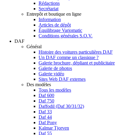
Rédactions
Secrétariat
Entrepôt et boutique en ligne
Information
Articles de dépôt
Équilibrage Variomatic
Conditions générales S.O.V.
DAF
Général
Histoire des voitures particulières DAF
Un DAF comme un classique ?
Galerie brochure, dépliant et publicitaire
Galerie de photos
Galerie vidéo
Sites Web DAF externes
Des modèles
Tous les modèles
Daf 600
Daf 750
Daffodil (Daf 30/31/32)
Daf 33
Daf 44
Daf Pony
Kalmar Tjorven
Daf 55