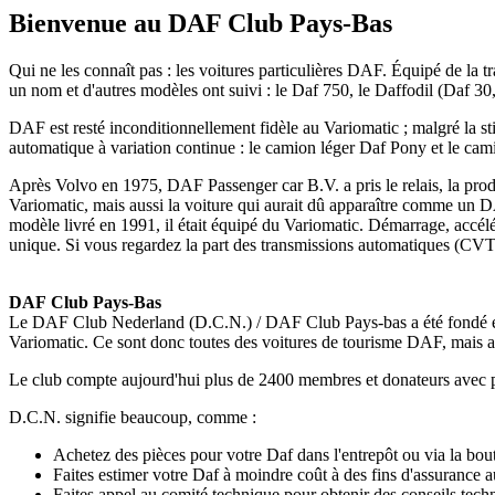
Bienvenue au DAF Club Pays-Bas
Qui ne les connaît pas : les voitures particulières DAF. Équipé de la 
un nom et d'autres modèles ont suivi : le Daf 750, le Daffodil (Daf 30, 
DAF est resté inconditionnellement fidèle au Variomatic ; malgré la sti
automatique à variation continue : le camion léger Daf Pony et le 
Après Volvo en 1975, DAF Passenger car B.V. a pris le relais, la prod
Variomatic, mais aussi la voiture qui aurait dû apparaître comme un D
modèle livré en 1991, il était équipé du Variomatic. Démarrage, accélé
unique. Si vous regardez la part des transmissions automatiques (CVT) 
DAF Club Pays-Bas
Le DAF Club Nederland (D.C.N.) / DAF Club Pays-bas a été fondé en 1
Variomatic. Ce sont donc toutes des voitures de tourisme DAF, mais a
Le club compte aujourd'hui plus de 2400 membres et donateurs avec p
D.C.N.
signifie beaucoup, comme :
Achetez des pièces pour votre Daf dans l'entrepôt ou via la bou
Faites estimer votre Daf à moindre coût à des fins d'assurance 
Faites appel au comité technique pour obtenir des conseils techn