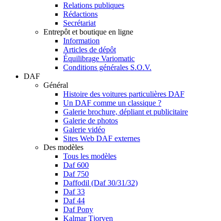
Relations publiques
Rédactions
Secrétariat
Entrepôt et boutique en ligne
Information
Articles de dépôt
Équilibrage Variomatic
Conditions générales S.O.V.
DAF
Général
Histoire des voitures particulières DAF
Un DAF comme un classique ?
Galerie brochure, dépliant et publicitaire
Galerie de photos
Galerie vidéo
Sites Web DAF externes
Des modèles
Tous les modèles
Daf 600
Daf 750
Daffodil (Daf 30/31/32)
Daf 33
Daf 44
Daf Pony
Kalmar Tjorven