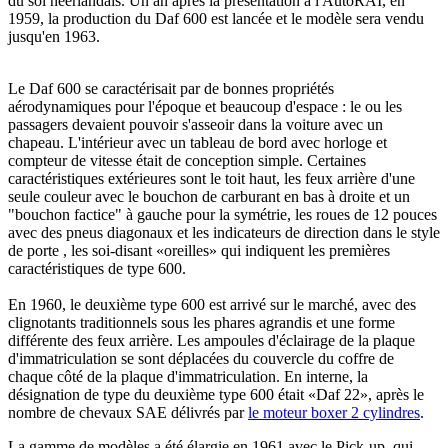
du sol néerlandais. Un an après la présentation à l'AutoRAI, en
1959, la production du Daf 600 est lancée et le modèle sera vendu
jusqu'en 1963.
Le Daf 600 se caractérisait par de bonnes propriétés
aérodynamiques pour l'époque et beaucoup d'espace : le ou les
passagers devaient pouvoir s'asseoir dans la voiture avec un
chapeau. L'intérieur avec un tableau de bord avec horloge et
compteur de vitesse était de conception simple. Certaines
caractéristiques extérieures sont le toit haut, les feux arrière d'une
seule couleur avec le bouchon de carburant en bas à droite et un
"bouchon factice" à gauche pour la symétrie, les roues de 12 pouces
avec des pneus diagonaux et les indicateurs de direction dans le style
de porte , les soi-disant «oreilles» qui indiquent les premières
caractéristiques de type 600.
En 1960, le deuxième type 600 est arrivé sur le marché, avec des
clignotants traditionnels sous les phares agrandis et une forme
différente des feux arrière. Les ampoules d'éclairage de la plaque
d'immatriculation se sont déplacées du couvercle du coffre de
chaque côté de la plaque d'immatriculation. En interne, la
désignation de type du deuxième type 600 était «Daf 22», après le
nombre de chevaux SAE délivrés par
le moteur boxer 2 cylindres
.
La gamme de modèles a été élargie en 1961 avec le Pick-up, qui