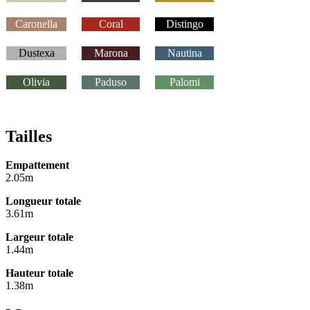
Caronella
Coral
Distingo
Dustexa
Marona
Nautina
Olivia
Paduso
Palomi
Tailles
Empattement
2.05m
Longueur totale
3.61m
Largeur totale
1.44m
Hauteur totale
1.38m