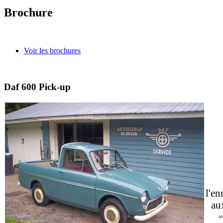
Brochure
Voir les brochures
Daf 600 Pick-up
l'en
au
s