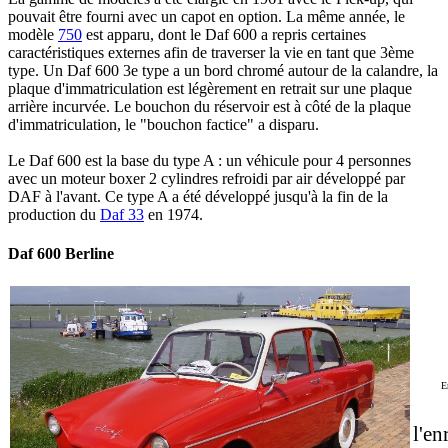
pouvait être fourni avec un capot en option. La même année, le
modèle
750
est apparu, dont le Daf 600 a repris certaines
caractéristiques externes afin de traverser la vie en tant que 3ème
type. Un Daf 600 3e type a un bord chromé autour de la calandre, la
plaque d'immatriculation est légèrement en retrait sur une plaque
arrière incurvée. Le bouchon du réservoir est à côté de la plaque
d'immatriculation, le "bouchon factice" a disparu.
Le Daf 600 est la base du type A : un véhicule pour 4 personnes
avec un moteur boxer 2 cylindres refroidi par air développé par
DAF à l'avant. Ce type A a été développé jusqu'à la fin de la
production du
Daf 33
en 1974.
Daf 600 Berline
E
l'en