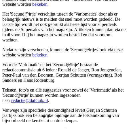
website worden
bekeken
.
Het 'Secund@irtje' verschijnt tussen de 'Variomatics' door als er
belangrijk nieuws is te melden dat snel moet worden gedeeld. De
laatste tijd wordt het ook gebruikt als bestellijst voor superdeals
tijdens de Supersales van het magazijn. Artikelen kunnen dan via de
mail vooraf bij het magazijn worden besteld en dat voorkomt
wachten.
Nadat ze zijn verschenen, kunnen de 'Secund@irtjes' ook via deze
website worden
bekeken
.
Voor de 'Variomatic' en het 'Secund@irtje' bestaat de
redactiecommissie uit 6 leden: Ronald de Jaeger, Ron Jongenelen,
Peter-Paul van den Boomen, Gertjan Schutten (vormgeving), Rob
Sanders en Hans Rodenburg.
Teksten, foto’s en alle suggesties voor zowel de 'Variomatic' als het
'Secund@irtje' kunnen worden ingezonden
naar
redactie@dafclub.nl
.
Vanwege zijn specifieke deskundigheid levert Gertjan Schutten
jaarlijks ook een belangrijke bijdrage aan de totstandkoming van
bijvoorbeeld de kerstkaart en de ledenpas.