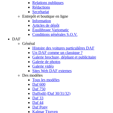
Relations publiques
Rédactions
Secrétariat
Entrepôt et boutique en ligne
Information
Articles de dépôt
Équilibrage Variomatic
Conditions générales S.O.V.
DAF
Général
Histoire des voitures particulières DAF
Un DAF comme un classique ?
Galerie brochure, dépliant et publicitaire
Galerie de photos
Galerie vidéo
Sites Web DAF externes
Des modèles
Tous les modèles
Daf 600
Daf 750
Daffodil (Daf 30/31/32)
Daf 33
Daf 44
Daf Pony
Kalmar Tjorven