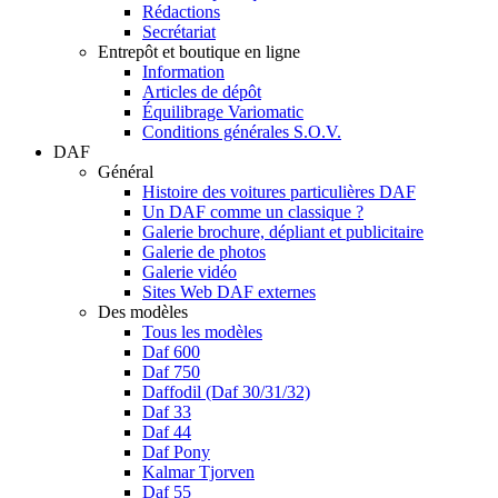
Rédactions
Secrétariat
Entrepôt et boutique en ligne
Information
Articles de dépôt
Équilibrage Variomatic
Conditions générales S.O.V.
DAF
Général
Histoire des voitures particulières DAF
Un DAF comme un classique ?
Galerie brochure, dépliant et publicitaire
Galerie de photos
Galerie vidéo
Sites Web DAF externes
Des modèles
Tous les modèles
Daf 600
Daf 750
Daffodil (Daf 30/31/32)
Daf 33
Daf 44
Daf Pony
Kalmar Tjorven
Daf 55