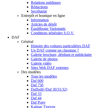
Relations publiques
Rédactions
Secrétariat
Entrepôt et boutique en ligne
Information
Articles de dépôt
Équilibrage Variomatic
Conditions générales S.O.V.
DAF
Général
Histoire des voitures particulières DAF
Un DAF comme un classique ?
Galerie brochure, dépliant et publicitaire
Galerie de photos
Galerie vidéo
Sites Web DAF externes
Des modèles
Tous les modèles
Daf 600
Daf 750
Daffodil (Daf 30/31/32)
Daf 33
Daf 44
Daf Pony
Kalmar Tjorven