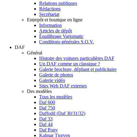
Relations publiques
Rédactions
Secrétariat
Entrepôt et boutique en ligne
Information
Articles de dépôt
Équilibrage Variomatic
Conditions générales S.O.V.
DAF
Général
Histoire des voitures particulières DAF
Un DAF comme un classique ?
Galerie brochure, dépliant et publicitaire
Galerie de photos
Galerie vidéo
Sites Web DAF externes
Des modèles
Tous les modèles
Daf 600
Daf 750
Daffodil (Daf 30/31/32)
Daf 33
Daf 44
Daf Pony
Kalmar Tjorven