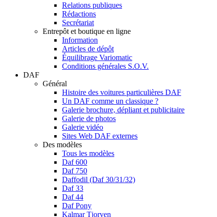
Relations publiques
Rédactions
Secrétariat
Entrepôt et boutique en ligne
Information
Articles de dépôt
Équilibrage Variomatic
Conditions générales S.O.V.
DAF
Général
Histoire des voitures particulières DAF
Un DAF comme un classique ?
Galerie brochure, dépliant et publicitaire
Galerie de photos
Galerie vidéo
Sites Web DAF externes
Des modèles
Tous les modèles
Daf 600
Daf 750
Daffodil (Daf 30/31/32)
Daf 33
Daf 44
Daf Pony
Kalmar Tjorven