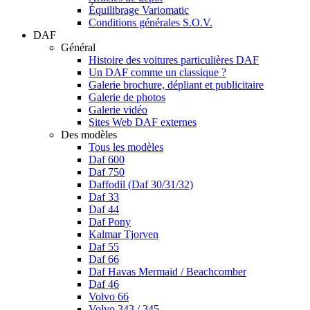
Équilibrage Variomatic
Conditions générales S.O.V.
DAF
Général
Histoire des voitures particulières DAF
Un DAF comme un classique ?
Galerie brochure, dépliant et publicitaire
Galerie de photos
Galerie vidéo
Sites Web DAF externes
Des modèles
Tous les modèles
Daf 600
Daf 750
Daffodil (Daf 30/31/32)
Daf 33
Daf 44
Daf Pony
Kalmar Tjorven
Daf 55
Daf 66
Daf Havas Mermaid / Beachcomber
Daf 46
Volvo 66
Volvo 343 / 345