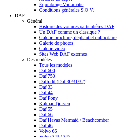
Équilibrage Variomatic
Conditions générales S.O.V.
DAF
Général
Histoire des voitures particulières DAF
Un DAF comme un classique ?
Galerie brochure, dépliant et publicitaire
Galerie de photos
Galerie vidéo
Sites Web DAF externes
Des modèles
Tous les modèles
Daf 600
Daf 750
Daffodil (Daf 30/31/32)
Daf 33
Daf 44
Daf Pony
Kalmar Tjorven
Daf 55
Daf 66
Daf Havas Mermaid / Beachcomber
Daf 46
Volvo 66
Volvo 343 / 345