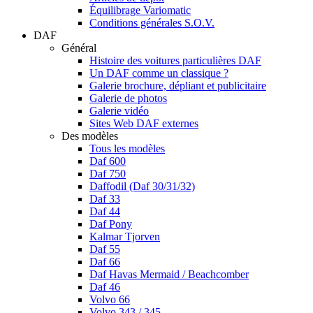
Équilibrage Variomatic
Conditions générales S.O.V.
DAF
Général
Histoire des voitures particulières DAF
Un DAF comme un classique ?
Galerie brochure, dépliant et publicitaire
Galerie de photos
Galerie vidéo
Sites Web DAF externes
Des modèles
Tous les modèles
Daf 600
Daf 750
Daffodil (Daf 30/31/32)
Daf 33
Daf 44
Daf Pony
Kalmar Tjorven
Daf 55
Daf 66
Daf Havas Mermaid / Beachcomber
Daf 46
Volvo 66
Volvo 343 / 345