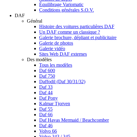
Équilibrage Variomatic
Conditions générales S.O.V.
DAF
Général
Histoire des voitures particulières DAF
Un DAF comme un classique ?
Galerie brochure, dépliant et publicitaire
Galerie de photos
Galerie vidéo
Sites Web DAF externes
Des modèles
Tous les modèles
Daf 600
Daf 750
Daffodil (Daf 30/31/32)
Daf 33
Daf 44
Daf Pony
Kalmar Tjorven
Daf 55
Daf 66
Daf Havas Mermaid / Beachcomber
Daf 46
Volvo 66
Volvo 343 / 345