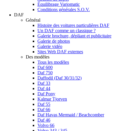
Équilibrage Variomatic
Conditions générales S.O.V.
DAF
Général
Histoire des voitures particulières DAF
Un DAF comme un classique ?
Galerie brochure, dépliant et publicitaire
Galerie de photos
Galerie vidéo
Sites Web DAF externes
Des modèles
Tous les modèles
Daf 600
Daf 750
Daffodil (Daf 30/31/32)
Daf 33
Daf 44
Daf Pony
Kalmar Tjorven
Daf 55
Daf 66
Daf Havas Mermaid / Beachcomber
Daf 46
Volvo 66
Volvo 343 / 345