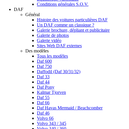
Conditions générales S.O.V.
DAF
Général
Histoire des voitures particulières DAF
Un DAF comme un classique ?
Galerie brochure, dépliant et publicitaire
Galerie de photos
Galerie vidéo
Sites Web DAF externes
Des modèles
Tous les modèles
Daf 600
Daf 750
Daffodil (Daf 30/31/32)
Daf 33
Daf 44
Daf Pony
Kalmar Tjorven
Daf 55
Daf 66
Daf Havas Mermaid / Beachcomber
Daf 46
Volvo 66
Volvo 343 / 345
Volvo 340 / 360