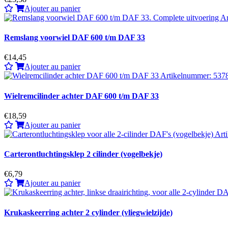
Ajouter au panier
Remslang voorwiel DAF 600 t/m DAF 33
€14,45
Ajouter au panier
Wielremcilinder achter DAF 600 t/m DAF 33
€18,59
Ajouter au panier
Carterontluchtingsklep 2 cilinder (vogelbekje)
€6,79
Ajouter au panier
Krukaskeerring achter 2 cylinder (vliegwielzijde)