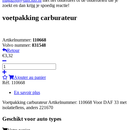
magazijn@dafclub.nl
met het onderdeel of de onderdelen die je
zoekt en dan krijg je spoedig reactie!
voetpakking carburateur
Artikelnummer:
110668
Volvo nummer:
831548
Retour
€3,32
Ajouter au panier
Réf. 110668
En savoir plus
Voetpakking carburateur Artikelnummer: 110668 Voor DAF 33 met
isolatieflens, anders 221670
Geschikt voor auto types