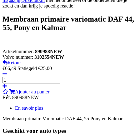
magazijn@dafclub.nl
met het onderdeel of de onderdelen die je
zoekt en dan krijg je spoedig reactie!
Membraan primaire variomatic DAF 44,
55, Pony en Kalmar
Artikelnummer:
890988NEW
Volvo nummer:
3102554NEW
Retour
€66,49
Statiegeld €25,00
Ajouter au panier
Réf. 890988NEW
En savoir plus
Membraan primaire Variomatic DAF 44, 55 Pony en Kalmar.
Geschikt voor auto types