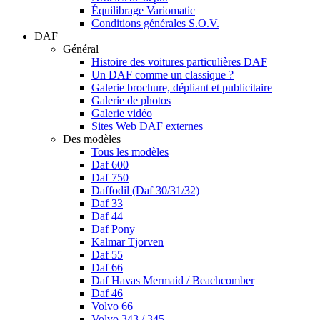
Équilibrage Variomatic
Conditions générales S.O.V.
DAF
Général
Histoire des voitures particulières DAF
Un DAF comme un classique ?
Galerie brochure, dépliant et publicitaire
Galerie de photos
Galerie vidéo
Sites Web DAF externes
Des modèles
Tous les modèles
Daf 600
Daf 750
Daffodil (Daf 30/31/32)
Daf 33
Daf 44
Daf Pony
Kalmar Tjorven
Daf 55
Daf 66
Daf Havas Mermaid / Beachcomber
Daf 46
Volvo 66
Volvo 343 / 345