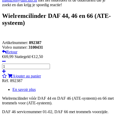
magazijn@dafclub.nl
met het onderdeel of de onderdelen die je
zoekt en dan krijg je spoedig reactie!
Wielremcilinder DAF 44, 46 en 66 (ATE-
systeem)
Artikelnummer:
892387
Volvo nummer:
3100431
Retour
€69,99
Statiegeld €12,50
Ajouter au panier
Réf. 892387
En savoir plus
Wielremcilinder vóór DAF 44 en DAF 46 (ATE-systeem) en 66 met
trommels voor (ATE-systeem).
DAF 46 servicenummer 01-02, DAF 66 met trommels voorzijde.