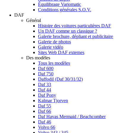
Équilibrage Variomatic
Conditions générales S.O.V.
DAF
Général
Histoire des voitures particulières DAF
Un DAF comme un classique ?
Galerie brochure, dépliant et publicitaire
Galerie de photos
Galerie vidéo
Sites Web DAF externes
Des modèles
Tous les modèles
Daf 600
Daf 750
Daffodil (Daf 30/31/32)
Daf 33
Daf 44
Daf Pony
Kalmar Tjorven
Daf 55
Daf 66
Daf Havas Mermaid / Beachcomber
Daf 46
Volvo 66
Volvo 343 / 345