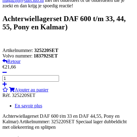
magazijn@dafclub.nl
met het onderdeel of de onderdelen die je
zoekt en dan krijg je spoedig reactie!
Achterwiellagerset DAF 600 t/m 33, 44,
55, Pony en Kalmar)
Artikelnummer:
325220SET
Volvo nummer:
183792SET
Retour
€21,66
Ajouter au panier
Réf. 325220SET
En savoir plus
Achterwiellagerset DAF 600 t/m 33 en DAF 44,55, Pony en
Kalmar) Artikelnummer: 325220SET Speciaal lager dubbeldicht
met oliekeerring en splitpen