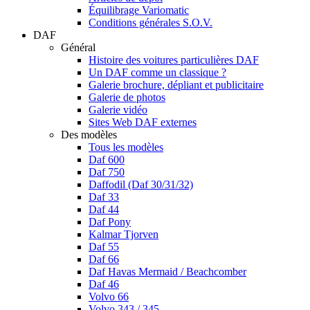
Équilibrage Variomatic
Conditions générales S.O.V.
DAF
Général
Histoire des voitures particulières DAF
Un DAF comme un classique ?
Galerie brochure, dépliant et publicitaire
Galerie de photos
Galerie vidéo
Sites Web DAF externes
Des modèles
Tous les modèles
Daf 600
Daf 750
Daffodil (Daf 30/31/32)
Daf 33
Daf 44
Daf Pony
Kalmar Tjorven
Daf 55
Daf 66
Daf Havas Mermaid / Beachcomber
Daf 46
Volvo 66
Volvo 343 / 345