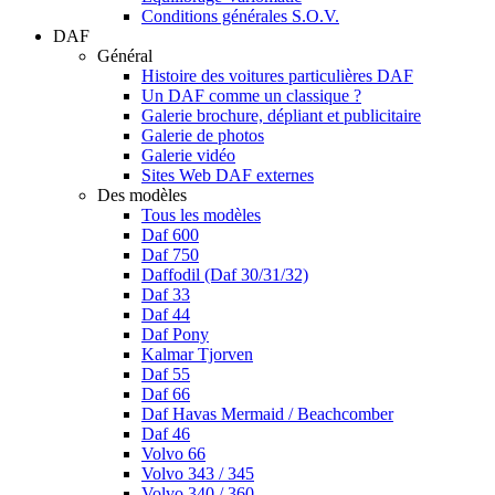
Conditions générales S.O.V.
DAF
Général
Histoire des voitures particulières DAF
Un DAF comme un classique ?
Galerie brochure, dépliant et publicitaire
Galerie de photos
Galerie vidéo
Sites Web DAF externes
Des modèles
Tous les modèles
Daf 600
Daf 750
Daffodil (Daf 30/31/32)
Daf 33
Daf 44
Daf Pony
Kalmar Tjorven
Daf 55
Daf 66
Daf Havas Mermaid / Beachcomber
Daf 46
Volvo 66
Volvo 343 / 345
Volvo 340 / 360