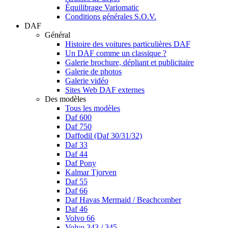
Équilibrage Variomatic
Conditions générales S.O.V.
DAF
Général
Histoire des voitures particulières DAF
Un DAF comme un classique ?
Galerie brochure, dépliant et publicitaire
Galerie de photos
Galerie vidéo
Sites Web DAF externes
Des modèles
Tous les modèles
Daf 600
Daf 750
Daffodil (Daf 30/31/32)
Daf 33
Daf 44
Daf Pony
Kalmar Tjorven
Daf 55
Daf 66
Daf Havas Mermaid / Beachcomber
Daf 46
Volvo 66
Volvo 343 / 345