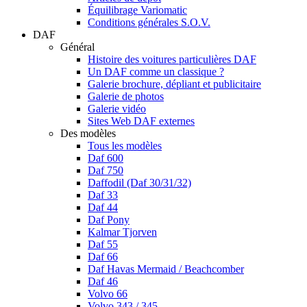
Équilibrage Variomatic
Conditions générales S.O.V.
DAF
Général
Histoire des voitures particulières DAF
Un DAF comme un classique ?
Galerie brochure, dépliant et publicitaire
Galerie de photos
Galerie vidéo
Sites Web DAF externes
Des modèles
Tous les modèles
Daf 600
Daf 750
Daffodil (Daf 30/31/32)
Daf 33
Daf 44
Daf Pony
Kalmar Tjorven
Daf 55
Daf 66
Daf Havas Mermaid / Beachcomber
Daf 46
Volvo 66
Volvo 343 / 345