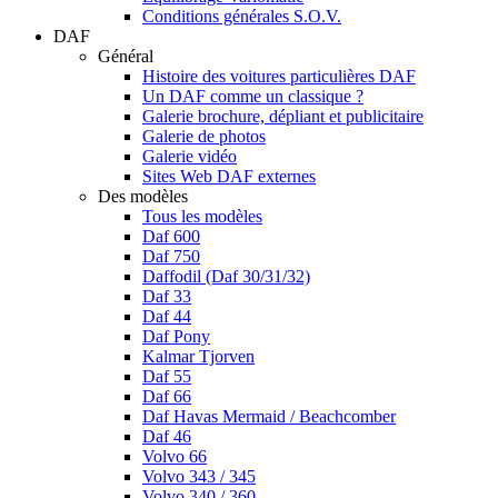
Conditions générales S.O.V.
DAF
Général
Histoire des voitures particulières DAF
Un DAF comme un classique ?
Galerie brochure, dépliant et publicitaire
Galerie de photos
Galerie vidéo
Sites Web DAF externes
Des modèles
Tous les modèles
Daf 600
Daf 750
Daffodil (Daf 30/31/32)
Daf 33
Daf 44
Daf Pony
Kalmar Tjorven
Daf 55
Daf 66
Daf Havas Mermaid / Beachcomber
Daf 46
Volvo 66
Volvo 343 / 345
Volvo 340 / 360