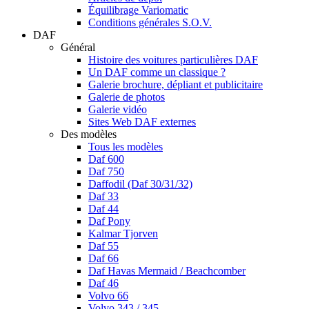
Équilibrage Variomatic
Conditions générales S.O.V.
DAF
Général
Histoire des voitures particulières DAF
Un DAF comme un classique ?
Galerie brochure, dépliant et publicitaire
Galerie de photos
Galerie vidéo
Sites Web DAF externes
Des modèles
Tous les modèles
Daf 600
Daf 750
Daffodil (Daf 30/31/32)
Daf 33
Daf 44
Daf Pony
Kalmar Tjorven
Daf 55
Daf 66
Daf Havas Mermaid / Beachcomber
Daf 46
Volvo 66
Volvo 343 / 345