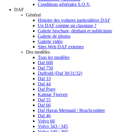
Conditions générales S.O.V.
DAF
Général
Histoire des voitures particulières DAF
Un DAF comme un classique ?
Galerie brochure, dépliant et publicitaire
Galerie de photos
Galerie vidéo
Sites Web DAF externes
Des modèles
Tous les modèles
Daf 600
Daf 750
Daffodil (Daf 30/31/32)
Daf 33
Daf 44
Daf Pony
Kalmar Tjorven
Daf 55
Daf 66
Daf Havas Mermaid / Beachcomber
Daf 46
Volvo 66
Volvo 343 / 345
Volvo 340 / 360