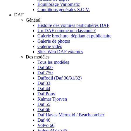
Équilibrage Variomatic
Conditions générales S.O.V.
DAF
Général
Histoire des voitures particulières DAF
Un DAF comme un classique ?
Galerie brochure, dépliant et publicitaire
Galerie de photos
Galerie vidéo
Sites Web DAF externes
Des modèles
Tous les modèles
Daf 600
Daf 750
Daffodil (Daf 30/31/32)
Daf 33
Daf 44
Daf Pony
Kalmar Tjorven
Daf 55
Daf 66
Daf Havas Mermaid / Beachcomber
Daf 46
Volvo 66
Volvo 343 / 345