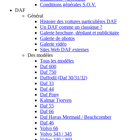
Conditions générales S.O.V.
DAF
Général
Histoire des voitures particulières DAF
Un DAF comme un classique ?
Galerie brochure, dépliant et publicitaire
Galerie de photos
Galerie vidéo
Sites Web DAF externes
Des modèles
Tous les modèles
Daf 600
Daf 750
Daffodil (Daf 30/31/32)
Daf 33
Daf 44
Daf Pony
Kalmar Tjorven
Daf 55
Daf 66
Daf Havas Mermaid / Beachcomber
Daf 46
Volvo 66
Volvo 343 / 345
Volvo 340 / 360