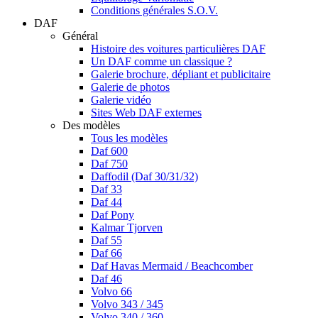
Conditions générales S.O.V.
DAF
Général
Histoire des voitures particulières DAF
Un DAF comme un classique ?
Galerie brochure, dépliant et publicitaire
Galerie de photos
Galerie vidéo
Sites Web DAF externes
Des modèles
Tous les modèles
Daf 600
Daf 750
Daffodil (Daf 30/31/32)
Daf 33
Daf 44
Daf Pony
Kalmar Tjorven
Daf 55
Daf 66
Daf Havas Mermaid / Beachcomber
Daf 46
Volvo 66
Volvo 343 / 345
Volvo 340 / 360