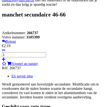
magazijn@dafclub.nl
met het onderdeel of de onderdelen die je
zoekt en dan krijg je spoedig reactie!
manchet secundaire 46-66
Artikelnummer:
266737
Volvo nummer:
3105399
Retour
€2,19
Ajouter au panier
Réf. 266737
En savoir plus
Wordt gemonteerd aan bovenzijde secundaire. Modificatie om te
voorkomen dat de stalen bouten waarin de secundaire hangt,
corroderen en vast komen te zitten in het aluminiumhuis van de
secundaire. Invetten bouten verdient overigens aanbeveling.
Geschikt voor auto types