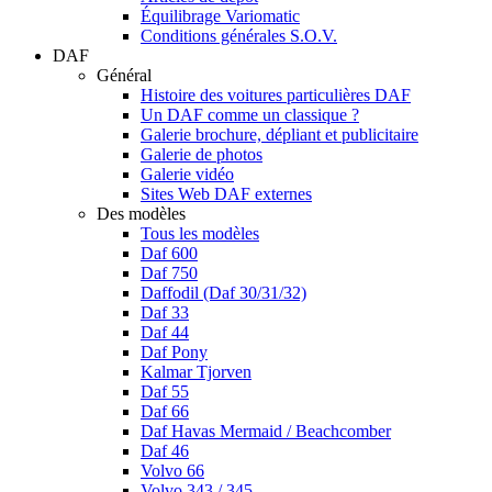
Équilibrage Variomatic
Conditions générales S.O.V.
DAF
Général
Histoire des voitures particulières DAF
Un DAF comme un classique ?
Galerie brochure, dépliant et publicitaire
Galerie de photos
Galerie vidéo
Sites Web DAF externes
Des modèles
Tous les modèles
Daf 600
Daf 750
Daffodil (Daf 30/31/32)
Daf 33
Daf 44
Daf Pony
Kalmar Tjorven
Daf 55
Daf 66
Daf Havas Mermaid / Beachcomber
Daf 46
Volvo 66
Volvo 343 / 345