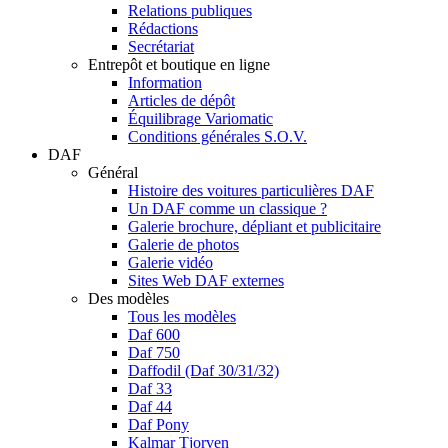
Relations publiques
Rédactions
Secrétariat
Entrepôt et boutique en ligne
Information
Articles de dépôt
Équilibrage Variomatic
Conditions générales S.O.V.
DAF
Général
Histoire des voitures particulières DAF
Un DAF comme un classique ?
Galerie brochure, dépliant et publicitaire
Galerie de photos
Galerie vidéo
Sites Web DAF externes
Des modèles
Tous les modèles
Daf 600
Daf 750
Daffodil (Daf 30/31/32)
Daf 33
Daf 44
Daf Pony
Kalmar Tjorven